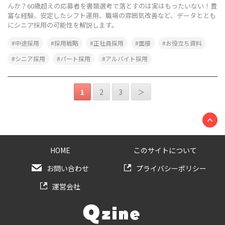
んか？60歳超えの応募者を書類選考で落とすのは実はもったいない！豊
富な経験、安定したシフト運用、職場の雰囲気改善など、データととも
にシニア採用の可能性を解説します。
中途採用
採用戦略
正社員採用
面接
お役立ち資料
シニア採用
パート採用
アルバイト採用
1
2
3
＞
HOME
このサイトについて
お問い合わせ
プライバシーポリシー
運営会社