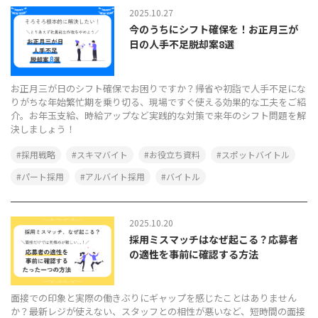
2025.10.27
今のうちにシフト確保を！お正月三が
日の人手不足脱却案8選
お正月三が日のシフト確保でお困りですか？帰省や初詣で人手不足にな
りがちな年始繁忙期を乗り切る、現場ですぐ使える効果的な工夫をご紹
介。お年玉支給、時給アップなど実践的な対策で来年のシフト問題を解
決しましょう！
採用戦略
スキマバイト
お役立ち資料
スポットバイトル
パート採用
アルバイト採用
バイトル
2025.10.20
採用ミスマッチはなぜ起こる？応募者
の適性を事前に確認する方法
面接での印象と実際の働きぶりにギャップを感じたことはありません
か？最新レジが使えない、スタッフとの相性が悪いなど、短時間の面接