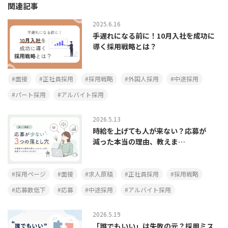
関連記事
2025.6.16
手遅れになる前に！10月入社を成功に
導く採用戦略とは？
面接
正社員採用
採用戦略
外国人採用
中途採用
パート採用
アルバイト採用
2026.5.13
時給を上げても人が来ない？応募が
減った本当の理由、教えま…
採用ページ
面接
求人原稿
正社員採用
採用戦略
応募数低下
応募
中途採用
アルバイト採用
2026.5.19
「誰でもいい」は失敗の元？採用ミス